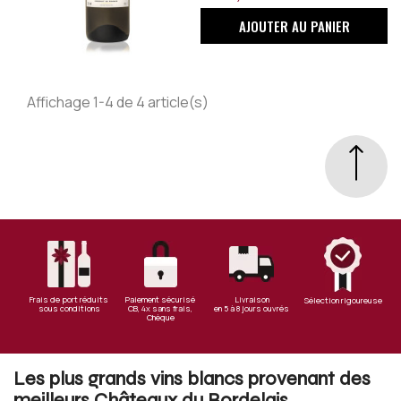
AJOUTER AU PANIER
Affichage 1-4 de 4 article(s)
Frais de port réduits
Paiement sécurisé
Livraison
Sélection rigoureuse
sous conditions
CB, 4x sans frais,
en 5 à 8 jours ouvrés
Chèque
Les plus grands vins blancs provenant des
meilleurs Châteaux du Bordelais