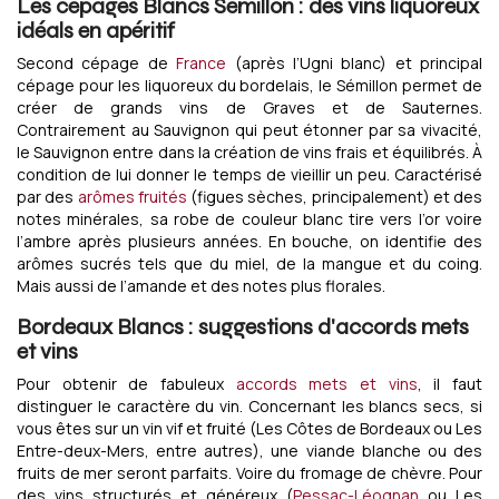
Les cépages Blancs Sémillon : des vins liquoreux
idéals en apéritif
Second cépage de
France
(après l’Ugni blanc) et principal
cépage pour les liquoreux du bordelais, le Sémillon permet de
créer de grands vins de Graves et de Sauternes.
Contrairement au Sauvignon qui peut étonner par sa vivacité,
le Sauvignon entre dans la création de vins frais et équilibrés. À
condition de lui donner le temps de vieillir un peu. Caractérisé
par des
arômes fruités
(figues sèches, principalement) et des
notes minérales, sa robe de couleur blanc tire vers l’or voire
l’ambre après plusieurs années. En bouche, on identifie des
arômes sucrés tels que du miel, de la mangue et du coing.
Mais aussi de l’amande et des notes plus florales.
Bordeaux Blancs : suggestions d'accords mets
et vins
Pour obtenir de fabuleux
accords mets et vins
, il faut
distinguer le caractère du vin. Concernant les blancs secs, si
vous êtes sur un vin vif et fruité (Les Côtes de Bordeaux ou Les
Entre-deux-Mers, entre autres), une viande blanche ou des
fruits de mer seront parfaits. Voire du fromage de chèvre. Pour
des vins structurés et généreux (
Pessac-Léognan
ou Les