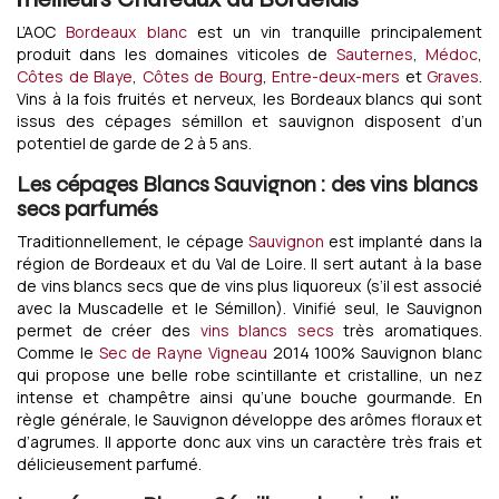
L’AOC
Bordeaux blanc
est un vin tranquille principalement
produit dans les domaines viticoles de
Sauternes
,
Médoc
,
Côtes de Blaye
,
Côtes de Bourg
,
Entre-deux-mers
et
Graves
.
Vins à la fois fruités et nerveux, les Bordeaux blancs qui sont
issus des cépages sémillon et sauvignon disposent d’un
potentiel de garde de 2 à 5 ans.
Les cépages Blancs Sauvignon : des vins blancs
secs parfumés
Traditionnellement, le cépage
Sauvignon
est implanté dans la
région de Bordeaux et du Val de Loire. Il sert autant à la base
de vins blancs secs que de vins plus liquoreux (s’il est associé
avec la Muscadelle et le Sémillon). Vinifié seul, le Sauvignon
permet de créer des
vins blancs secs
très aromatiques.
Comme le
Sec de Rayne Vigneau
2014 100% Sauvignon blanc
qui propose une belle robe scintillante et cristalline, un nez
intense et champêtre ainsi qu’une bouche gourmande. En
règle générale, le Sauvignon développe des arômes floraux et
d’agrumes. Il apporte donc aux vins un caractère très frais et
délicieusement parfumé.