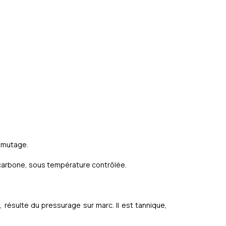
e mutage.
e carbone, sous température contrôlée.
ui, résulte du pressurage sur marc. Il est tannique,