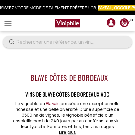
ISISSEZ VOTRE MODE DE PAIEMENT PRÉFÉRÉ ! CB,
PAYPAL, GOOGLE P
(0)

CRIVEZ-VOUS À LA NEWSLETTER : 10% OFFERTS SUR VOTRE COMM
BLAYE CÔTES DE BORDEAUX
VINS DE BLAYE CÔTES DE BORDEAUX AOC
Le vignoble du
Blayais
possède une exceptionnelle
richesse et une belle diversité. D’une superficie de
6500 ha de vignes, le vignoble bénéficie d’un
ensoleillement de 240 jours par an conférant aux vins
leur typicité. Equilibrés et fins, les vins rouges
.
dégagent aussi une jolie finesse.
Lire plus