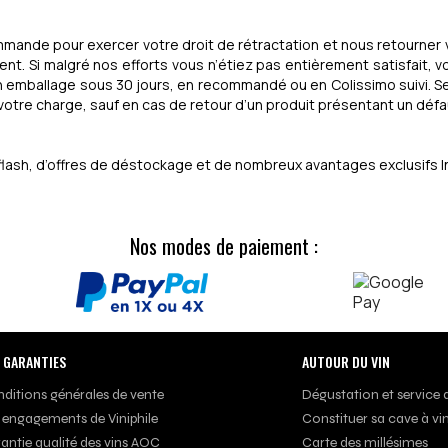
mmande pour exercer votre droit de rétractation et nous retourner
t. Si malgré nos efforts vous n’étiez pas entièrement satisfait, v
n emballage sous 30 jours, en recommandé ou en Colissimo suivi. 
votre charge, sauf en cas de retour d’un produit présentant un défaut
s flash, d’offres de déstockage et de nombreux avantages exclusifs I
Nos modes de paiement :
 GARANTIES
AUTOUR DU VIN
ditions générales de vente
Dégustation et service 
 engagements de Viniphile
Constituer sa cave à vi
antie qualité des vins AOC
Carte des millésimes