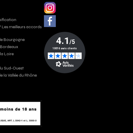
nification
? Les meilleurs accords
s de Bourgogne
e Bordeaux
 la Loire
s du Sud-Ouest
 de la Vallée du Rhône