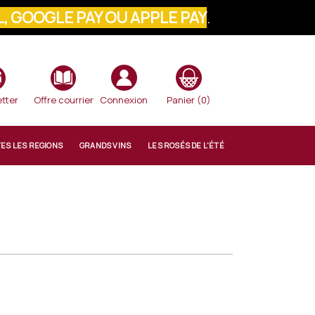
, GOOGLE PAY OU APPLE PAY
.
VOTRE COMMANDE
tter
Offre courrier
Connexion
Panier
(0)
TES LES REGIONS
GRANDS VINS
LES ROSÉS DE L'ÉTÉ