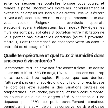
éviter de secouer les bouteilles lorsque vous ouvrez et
fermez la porte. Stockez vos bouteilles individuellement et
évitez de les empiler les unes sur les autres. Cela vous évitera
d'avoir à déplacer d'autres bouteilles pour atteindre celle que
vous voulez. Éloignez les éventuels appareils
électroménagers (réfrigérateur, lave linge…) Privilégiez les
murs qui sont peu sollicités Si toutefois votre habitation ne
vous permet pas d’éviter les vibrations (route à proximité,
métro…), il est recommandé de conserver votre vin dans un
entrepôt de stockage dédié.
Quelle température et quel taux d'humidité dans
une cave à vin enterrée ?
La température d’une cave doit être assez fraîche. Elle doit se
situer entre 10 et 15°C. En deçà, l’évolution des vins sera trop
lente, au-delà, trop rapide. Et pour que ces derniers
n’attrapent pas un « chaud-froid », dont ils ont horreur, la cave
ne doit pas être sujette à des variations brutales de
températures. En revanche, pas d’inquiétude si celle-ci monte,
en douceur, de quelques degrés l’été. À condition qu’il ne
dépasse pas 18°C, ce petit échauffement climatique
permettra même au vin de bien se conserver, de vivre et de se