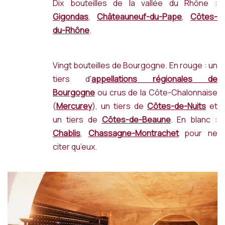
Dix bouteilles de la vallée du Rhône :
Gigondas
,
Châteauneuf-du-Pape
,
Côtes-
du-Rhône
.
Vingt bouteilles de Bourgogne. En rouge : un
tiers d'
appellations régionales de
Bourgogne
ou crus de la Côte-Chalonnaise
(
Mercurey
), un tiers de
Côtes-de-Nuits
et
un tiers de
Côtes-de-Beaune
. En blanc :
Chablis
,
Chassagne-Montrachet
pour ne
citer qu’eux.