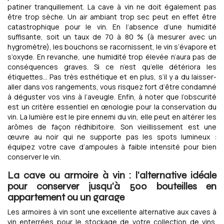
patiner tranquillement. La cave à vin ne doit également pas
être trop sèche. Un air ambiant trop sec peut en effet être
catastrophique pour le vin. En l’absence d’une humidité
suffisante, soit un taux de 70 à 80 % (à mesurer avec un
hygromètre), les bouchons se racornissent, le vin s’évapore et
s’oxyde. En revanche, une humidité trop élevée n’aura pas de
conséquences graves. Si ce n’est qu’elle détériora les
étiquettes… Pas très esthétique et en plus, s’il y a du laisser-
aller dans vos rangements, vous risquez fort d’être condamné
à déguster vos vins à l’aveugle. Enfin, à noter que l’obscurité
est un critère essentiel en œnologie pour la conservation du
vin. La lumière est le pire ennemi du vin, elle peut en altérer les
arômes de façon rédhibitoire. Son vieillissement est une
œuvre au noir qui ne supporte pas les spots lumineux :
équipez votre cave d’ampoules à faible intensité pour bien
conserver le vin.
La cave ou armoire à vin : l'alternative idéale
pour conserver jusqu'à 500 bouteilles en
appartement ou un garage
Les armoires à vin sont une excellente alternative aux caves à
vin enterrées pour le stockage de votre collection de vins.