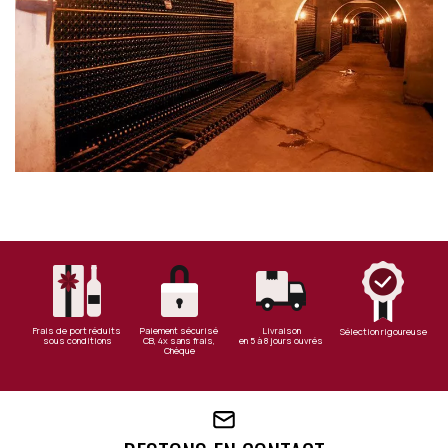
Frais de port réduits
Paiement sécurisé
Livraison
Sélection rigoureuse
sous conditions
CB, 4x sans frais,
en 5 à 8 jours ouvrés
Chèque