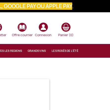
, GOOGLE PAY OU APPLE PAY
.
VOTRE COMMANDE
tter
Offre courrier
Connexion
Panier
(0)
TES LES REGIONS
GRANDS VINS
LES ROSÉS DE L'ÉTÉ