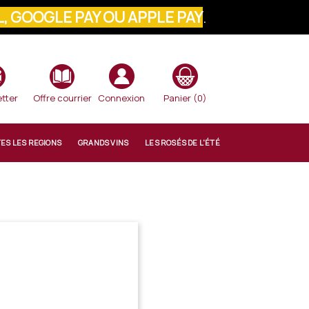
, GOOGLE PAY OU APPLE PAY
.
VOTRE COMMANDE
tter
Offre courrier
Connexion
Panier
(0)
TES LES REGIONS
GRANDS VINS
LES ROSÉS DE L'ÉTÉ