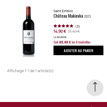
de l'UNESCO depuis 1999, se caractérisent par leurs
tannins solides, qui s’arrondissent au fil du temps.
Saint Emilion
Château Makievka
2023
3
14,90 €
21,40 €
La bouteille
Soit
89,40 €
les 6 bouteilles
AJOUTER AU PANIER
Affichage 1-1 de 1 article(s)