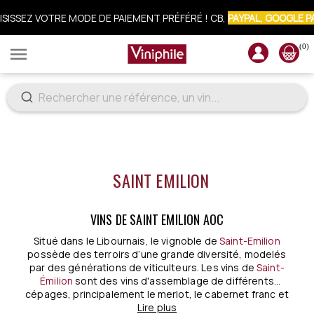
ISISSEZ VOTRE MODE DE PAIEMENT PRÉFÉRÉ ! CB,
PAYPAL, GOOGLE P
CRIVEZ-VOUS À LA NEWSLETTER : 10% OFFERTS SUR VOTRE COMM
(0)

8€ DE REMISE
DÈS 110€ D’ACHAT
SAINT EMILION
VINS DE SAINT EMILION AOC
Situé dans le Libournais, le vignoble de
Saint-Emilion
possède des terroirs d’une grande diversité, modelés
par des générations de viticulteurs. Les vins de
Saint-
Émilion
sont des vins d'assemblage de différents
cépages, principalement le merlot, le cabernet franc et
.
le cabernet sauvignon. Ces vins inscrits au patrimoine
Lire plus