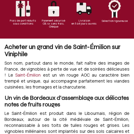
Frais de port réduits
Paiement sécurisé
Livraison
Sélection rigoureuse
sous conditions
CB, 4x sans frais,
en 5 à 8 jours ouvrés
Chèque
Acheter un grand vin de Saint-Émilion sur
Viniphile
Son nom, partout dans le monde, fait naître des images de
France, de vignobles à perte de vue et de soirées délicieuses
! Le
Saint-Émilion
est un vin rouge AOC au caractère bien
trempé et unique, qui accompagne parfaitement les viandes
cuisinées, les fromages et la charcuterie.
Un vin de Bordeaux d'assemblage aux délicates
notes de fruits rouges
Le Saint-Émilion est produit dans le Libournais, région de
Bordeaux, autour de la cité médiévale de Saint-Émilion,
reconnaissable à ses toits de tuiles rouges et grises. Les
vignobles millénaires sont implantés sur des sols calcaires et