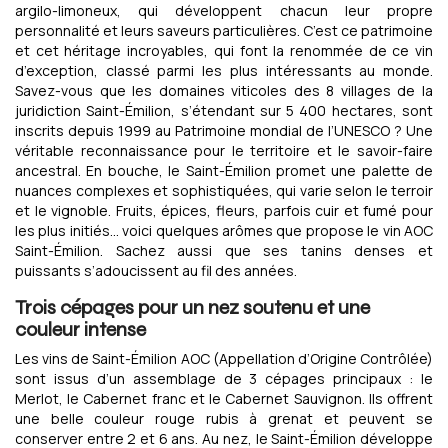
argilo-limoneux, qui développent chacun leur propre
personnalité et leurs saveurs particulières. C’est ce patrimoine
et cet héritage incroyables, qui font la renommée de ce vin
d’exception, classé parmi les plus intéressants au monde.
Savez-vous que les domaines viticoles des 8 villages de la
juridiction Saint-Émilion, s’étendant sur 5 400 hectares, sont
inscrits depuis 1999 au Patrimoine mondial de l’UNESCO ? Une
véritable reconnaissance pour le territoire et le savoir-faire
ancestral. En bouche, le Saint-Émilion promet une palette de
nuances complexes et sophistiquées, qui varie selon le terroir
et le vignoble. Fruits, épices, fleurs, parfois cuir et fumé pour
les plus initiés… voici quelques arômes que propose le vin AOC
Saint-Émilion. Sachez aussi que ses tanins denses et
puissants s’adoucissent au fil des années.
Trois cépages pour un nez soutenu et une
couleur intense
Les vins de Saint-Émilion AOC (Appellation d’Origine Contrôlée)
sont issus d’un assemblage de 3 cépages principaux : le
Merlot, le Cabernet franc et le Cabernet Sauvignon. Ils offrent
une belle couleur rouge rubis à grenat et peuvent se
conserver entre 2 et 6 ans. Au nez, le Saint-Émilion développe