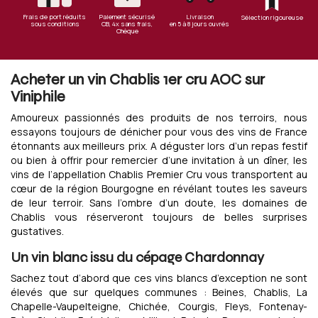
Frais de port réduits
Paiement sécurisé
Livraison
Sélection rigoureuse
sous conditions
CB, 4x sans frais,
en 5 à 8 jours ouvrés
Chèque
Acheter un vin Chablis 1er cru AOC sur
Viniphile
Amoureux passionnés des produits de nos terroirs, nous
essayons toujours de dénicher pour vous des vins de France
étonnants aux meilleurs prix. A déguster lors d’un repas festif
ou bien à offrir pour remercier d’une invitation à un dîner, les
vins de l’appellation Chablis Premier Cru vous transportent au
cœur de la région Bourgogne en révélant toutes les saveurs
de leur terroir. Sans l’ombre d’un doute, les domaines de
Chablis vous réserveront toujours de belles surprises
gustatives.
Un vin blanc issu du cépage Chardonnay
Sachez tout d’abord que ces vins blancs d’exception ne sont
élevés que sur quelques communes : Beines, Chablis, La
Chapelle-Vaupelteigne, Chichée, Courgis, Fleys, Fontenay-