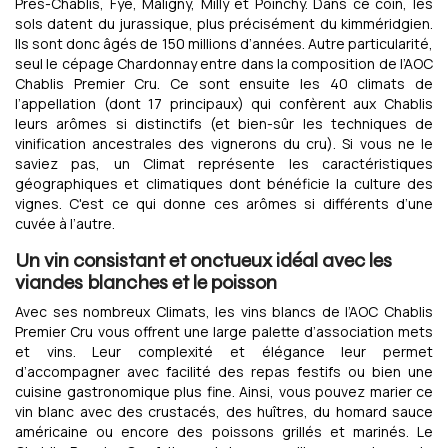
Près-Chablis, Fyé, Maligny, Milly et Poinchy. Dans ce coin, les
sols datent du jurassique, plus précisément du kimméridgien.
Ils sont donc âgés de 150 millions d’années. Autre particularité,
seul le cépage Chardonnay entre dans la composition de l’AOC
Chablis Premier Cru. Ce sont ensuite les 40 climats de
l’appellation (dont 17 principaux) qui confèrent aux Chablis
leurs arômes si distinctifs (et bien-sûr les techniques de
vinification ancestrales des vignerons du cru). Si vous ne le
saviez pas, un Climat représente les caractéristiques
géographiques et climatiques dont bénéficie la culture des
vignes. C'est ce qui donne ces arômes si différents d’une
cuvée à l’autre.
Un vin consistant et onctueux idéal avec les
viandes blanches et le poisson
Avec ses nombreux Climats, les vins blancs de l’AOC Chablis
Premier Cru vous offrent une large palette d’association mets
et vins. Leur complexité et élégance leur permet
d’accompagner avec facilité des repas festifs ou bien une
cuisine gastronomique plus fine. Ainsi, vous pouvez marier ce
vin blanc avec des crustacés, des huîtres, du homard sauce
américaine ou encore des poissons grillés et marinés. Le