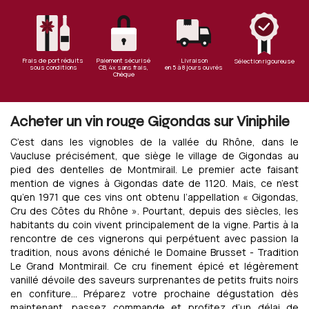
Frais de port réduits
Paiement sécurisé
Livraison
Sélection rigoureuse
sous conditions
CB, 4x sans frais,
en 5 à 8 jours ouvrés
Chèque
Acheter un vin rouge Gigondas sur Viniphile
C’est dans les vignobles de la vallée du Rhône, dans le
Vaucluse précisément, que siège le village de Gigondas au
pied des dentelles de Montmirail. Le premier acte faisant
mention de vignes à Gigondas date de 1120. Mais, ce n’est
qu’en 1971 que ces vins ont obtenu l’appellation « Gigondas,
Cru des Côtes du Rhône ». Pourtant, depuis des siècles, les
habitants du coin vivent principalement de la vigne. Partis à la
rencontre de ces vignerons qui perpétuent avec passion la
tradition, nous avons déniché le Domaine Brusset - Tradition
Le Grand Montmirail. Ce cru finement épicé et légèrement
vanillé dévoile des saveurs surprenantes de petits fruits noirs
en confiture… Préparez votre prochaine dégustation dès
maintenant, passez commande et profitez d’un délai de