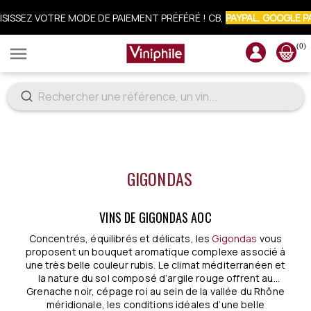
ISISSEZ VOTRE MODE DE PAIEMENT PRÉFÉRÉ ! CB,
PAYPAL, GOOGLE P
CRIVEZ-VOUS À LA NEWSLETTER : 10% OFFERTS SUR VOTRE COMM
(0)

GIGONDAS
VINS DE GIGONDAS AOC
Concentrés, équilibrés et délicats, les
Gigondas
vous
proposent un bouquet aromatique complexe associé à
une très belle couleur rubis. Le climat méditerranéen et
la nature du sol composé d’argile rouge offrent au
Grenache noir, cépage roi au sein de la vallée du Rhône
.
méridionale, les conditions idéales d’une belle