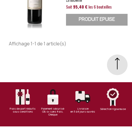
La bouteille
Soit
95,40 €
les 6 bouteilles
PRODUIT EPUISE
Affichage 1-1 de 1 article(s)
Frais de port réduits
Paiement sécurisé
Livraison
Sélection rigoureuse
sous conditions
CB, 4x sans frais,
en 5 à 8 jours ouvrés
Chèque