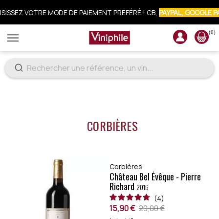
ISISSEZ VOTRE MODE DE PAIEMENT PRÉFÉRÉ ! CB,
PAYPAL, GOOGLE P
(0)

CRIVEZ-VOUS À LA NEWSLETTER : 10% OFFERTS SUR VOTRE COMM
CORBIÈRES
Corbières
Château Bel Évêque - Pierre
Richard
2016
4
15,90 €
20,00 €