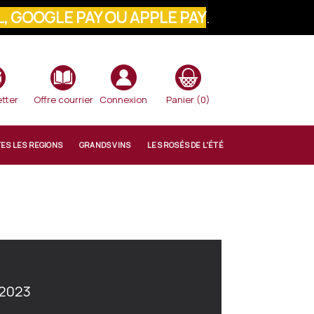
, GOOGLE PAY OU APPLE PAY
.
VOTRE COMMANDE
tter
Offre courrier
Connexion
Panier
(0)
TES LES REGIONS
GRANDS VINS
LES ROSÉS DE L'ÉTÉ
2023