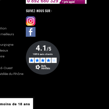
SUIVEZ-NOUS SUR :
ation
 meilleurs
Bourgogne
rdeaux
oire
Sud-Ouest
a Vallée du Rhône