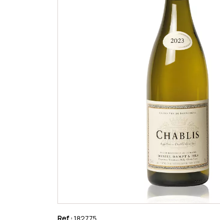
Ref :
182775