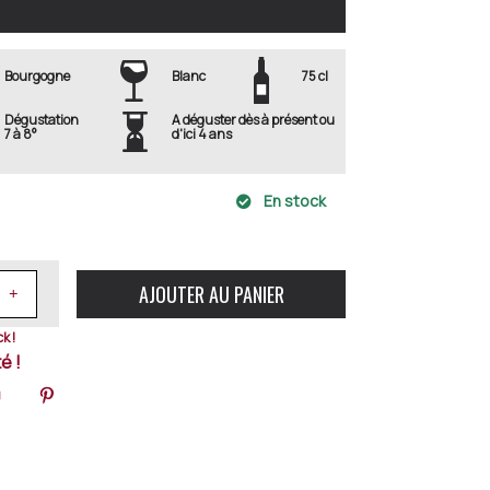
Bourgogne
Blanc
75 cl
Dégustation
A déguster dès à présent ou
7 à 8°
d'ici 4 ans
En stock
AJOUTER AU PANIER
k !
é !