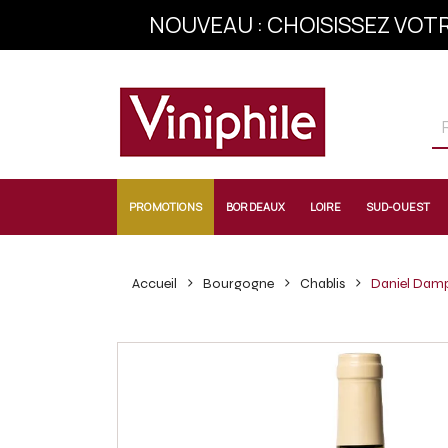
NOUVEAU : CHOISISSEZ VOTR
INSCRIVEZ-VOU
PROMOTIONS
BORDEAUX
LOIRE
SUD-OUEST
Accueil
Bourgogne
Chablis
Daniel Dampt