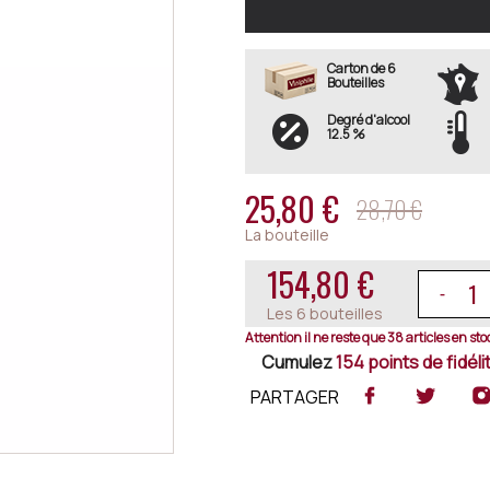
Carton de 6
Bouteilles
Degré d'alcool
12.5 %
25,80 €
28,70 €
La bouteille
154,80 €
Les 6 bouteilles
Attention il ne reste que 38 articles en stoc
Cumulez
154 points de fidélit
PARTAGER