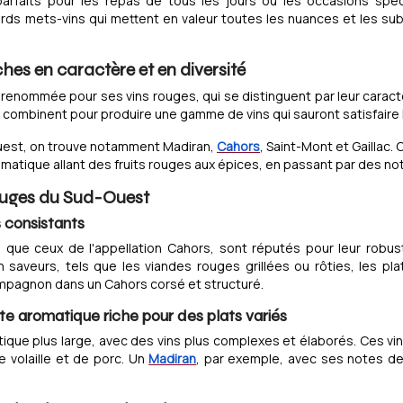
parfaits pour les repas de tous les jours ou les occasions spéci
 mets-vins qui mettent en valeur toutes les nuances et les subt
ches en caractère et en diversité
renommée pour ses vins rouges, qui se distinguent par leur caractèr
 combinent pour produire une gamme de vins qui sauront satisfaire l
Ouest, on trouve notamment Madiran,
Cahors
, Saint-Mont et Gaillac
romatique allant des fruits rouges aux épices, en passant par des no
rouges du Sud-Ouest
s consistants
 que ceux de l'appellation Cahors, sont réputés pour leur robus
 saveurs, tels que les viandes rouges grillées ou rôties, les pla
compagnon dans un Cahors corsé et structuré.
tte aromatique riche pour des plats variés
ique plus large, avec des vins plus complexes et élaborés. Ces v
e volaille et de porc. Un
Madiran
, par exemple, avec ses notes de 