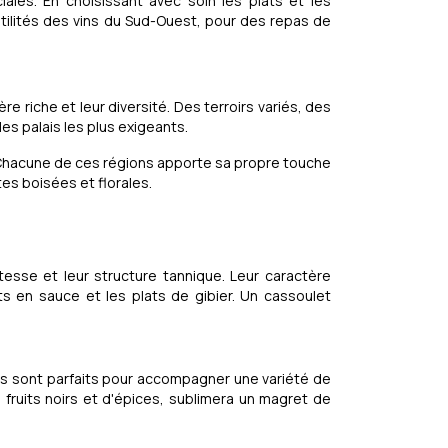
ales. En choisissant avec soin les plats et les
ilités des vins du Sud-Ouest, pour des repas de
e riche et leur diversité. Des terroirs variés, des
es palais les plus exigeants.
. Chacune de ces régions apporte sa propre touche
tes boisées et florales.
tesse et leur structure tannique. Leur caractère
ts en sauce et les plats de gibier. Un cassoulet
ins sont parfaits pour accompagner une variété de
fruits noirs et d'épices, sublimera un magret de