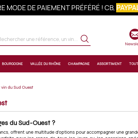
E MODE DE PAIEMENT PRÉFÉRÉ ! CB,
PAYPAL
S À LA NEWSLETTER : 10% OFFERTS SUR 
Newsle
BOURGOGNE
VALLÉE DU RHÔNE
CHAMPAGNE
ASSORTIMENT
TOU
 vin du Sud Ouest
est
uges du Sud-Ouest ?
blancs, offrent une multitude d'options pour accompagner une grande