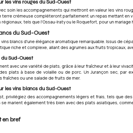
les vins rouges du Sud-Ouest
ir avec soin les accompagnements qui mettront en valeur les vins ro
erre crémeuse compléteront parfaitement un repas mettant en vede
régionaux, tels que l'Ossau-Iraty ou le Roquefort, pour un mariage
blancs du Sud-Ouest
 vins blancs d'une élégance aromatique remarquable. Issus de cép
tique riche et complexe, allant des agrumes aux fruits tropicaux, av
s du Sud-Ouest
nt avec une variété de plats, grâce à leur fraîcheur et à leur vivac
 des plats à base de volaille ou de porc. Un Jurançon sec, par 
s fraîches ou une salade de fruits de mer.
les vins blancs du Sud-Ouest
est, privilégiez des accompagnements légers et frais, tels que d
s se marient également très bien avec des plats asiatiques, comme 
 en bref