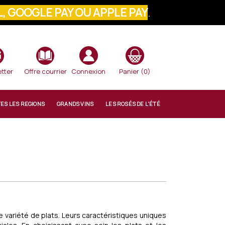
, GOOGLE PAY OU APPLE PAY
.
VOTRE COMMANDE
tter
Offre courrier
Connexion
Panier
(0)
TES LES REGIONS
GRANDS VINS
LES ROSÉS DE L'ÉTÉ
 variété de plats. Leurs caractéristiques uniques