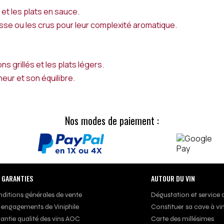
 et les plats en sauce.
se ou les crus pour leur complexité aromatique.
ns grillés et les plats légers.
eur et son équilibre.
Nos modes de paiement :
 GARANTIES
AUTOUR DU VIN
ditions générales de vente
Dégustation et service 
 engagements de Viniphile
Constituer sa cave à vi
antie qualité des vins AOC
Carte des millésimes