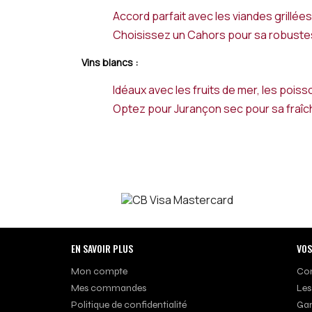
Accord parfait avec les viandes grillées
Choisissez un Cahors pour sa robustes
Vins blancs :
Idéaux avec les fruits de mer, les poisso
Optez pour Jurançon sec pour sa fraîch
EN SAVOIR PLUS
VOS
Mon compte
Con
Mes commandes
Les
Politique de confidentialité
Gar