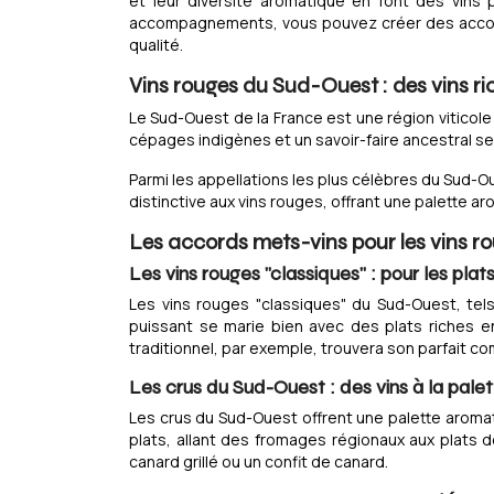
et leur diversité aromatique en font des vins 
accompagnements, vous pouvez créer des accords
qualité.
Vins rouges du Sud-Ouest : des vins ri
Le Sud-Ouest de la France est une région viticole 
cépages indigènes et un savoir-faire ancestral se
Parmi les appellations les plus célèbres du Sud-
distinctive aux vins rouges, offrant une palette a
Les accords mets-vins pour les vins 
Les vins rouges "classiques" : pour les plat
Les vins rouges "classiques" du Sud-Ouest, tels
puissant se marie bien avec des plats riches en
traditionnel, par exemple, trouvera son parfait 
Les crus du Sud-Ouest : des vins à la pale
Les crus du Sud-Ouest offrent une palette aromat
plats, allant des fromages régionaux aux plats d
canard grillé ou un confit de canard.