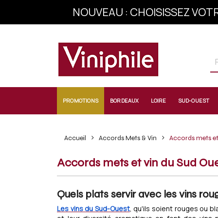
NOUVEAU : CHOISISSEZ VOTR
INSCRIVEZ-VOU
PROMOTIONS
BORDEAUX
LOIRE
SUD-OUEST
Accueil
Accords Mets & Vin
Accords mets et
Accords mets et vin du Sud Ou
Quels plats servir avec les vins ro
Les vins du Sud-Ouest
, qu'ils soient rouges ou 