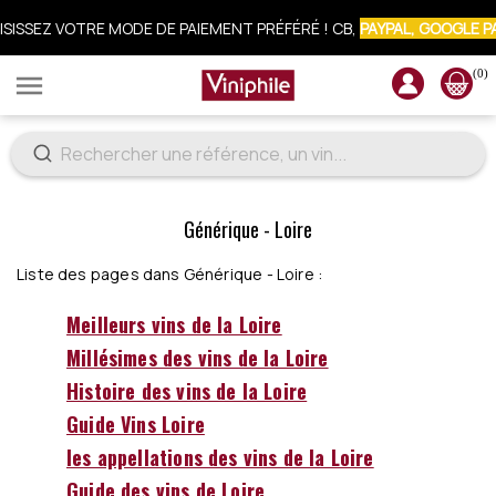
ISISSEZ VOTRE MODE DE PAIEMENT PRÉFÉRÉ ! CB,
PAYPAL, GOOGLE P
(0)

CRIVEZ-VOUS À LA NEWSLETTER : 10% OFFERTS SUR VOTRE COMM
Générique - Loire
Liste des pages dans Générique - Loire :
Meilleurs vins de la Loire
Millésimes des vins de la Loire
Histoire des vins de la Loire
Guide Vins Loire
les appellations des vins de la Loire
Guide des vins de Loire