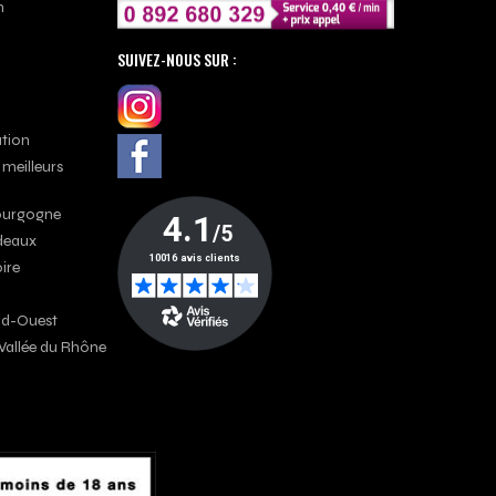
n
SUIVEZ-NOUS SUR :
ation
 meilleurs
Bourgogne
rdeaux
oire
Sud-Ouest
a Vallée du Rhône