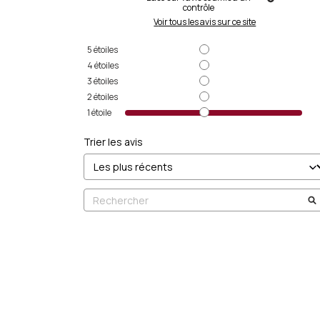
contrôle
Voir tous les avis sur ce site
5
étoiles
4
étoiles
3
étoiles
2
étoiles
1
étoile
Trier les avis