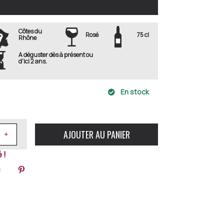
Côtes du
Rosé
75 cl
Rhône
A déguster dès à présent ou
d'ici 2 ans.
En stock
AJOUTER AU PANIER
 !