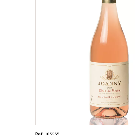
Ref :
183955