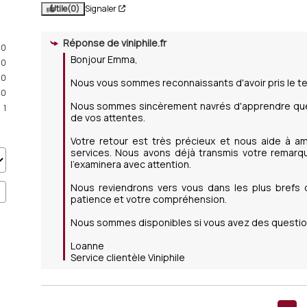
Utile
(0)
Signaler
Réponse de
viniphile.fr
0
Bonjour Emma,

0
0
Nous vous sommes reconnaissants d'avoir pris le te
0
Nous sommes sincèrement navrés d'apprendre que 
1
de vos attentes.

Votre retour est très précieux et nous aide à amé
services. Nous avons déjà transmis votre remarqu
l'examinera avec attention.

Nous reviendrons vers vous dans les plus brefs d
patience et votre compréhension.

Nous sommes disponibles si vous avez des questions
Loanne

Service clientèle Viniphile