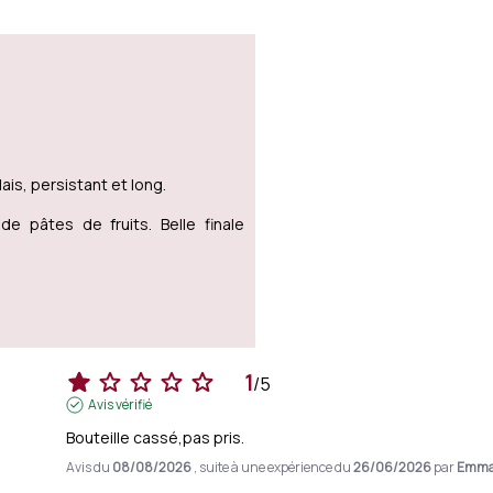
ais, persistant et long.
e pâtes de fruits. Belle finale
1
/
5
Avis vérifié
Bouteille cassé,pas pris.
Avis du
08/08/2026
, suite à une expérience du
26/06/2026
par
Emma