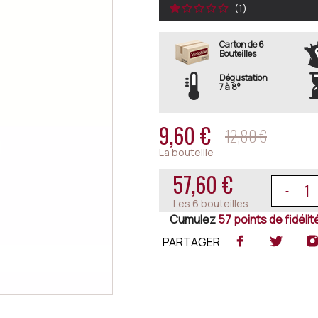
1
Carton de 6
Bouteilles
Dégustation
7 à 8°
9,60 €
12,80 €
La bouteille
57,60 €
Les 6 bouteilles
Cumulez
57 points de fidélité
PARTAGER