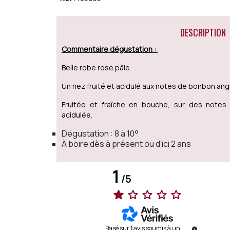
DESCRIPTION
Commentaire dégustation :
Belle robe rose pâle.
Un nez fruité et acidulé aux notes de bonbon angl
Fruitée et fraîche en bouche, sur des notes d
acidulée.
Dégustation : 8 à 10°
À boire dès à présent ou d'ici 2 ans
1
/
5
Basé sur
1
avis soumis à un