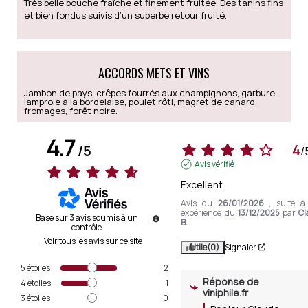
Très belle bouche fraîche et finement fruitée. Des tanins fins
et bien fondus suivis d’un superbe retour fruité.
ACCORDS METS ET VINS
Jambon de pays, crêpes fourrés aux champignons, garbure,
lamproie à la bordelaise, poulet rôti, magret de canard,
fromages, forêt noire.
4.7
4
/
5
/
Avis vérifié
Excellent
Avis du
26/01/2026
, suite 
expérience du
13/12/2025
par
Cl
Basé sur
3
avis soumis à un
B.
contrôle
Voir tous les avis sur ce site
Utile
(0)
Signaler
5
étoiles
2
Réponse de
4
étoiles
1
viniphile.fr
3
étoiles
0