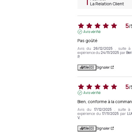
La Relation Client
5
/
Avis vérifié
Pas goûté
Avis du
26/12/2025
, suite à
expérience du
24/11/2025
par
Ber
P.
Utile
(0)
Signaler
5
/
Avis vérifié
Bien, conforme à la comman
Avis du
17/12/2025
, suite à
expérience du
17/11/2025
par
LU
V.
Utile
(0)
Signaler