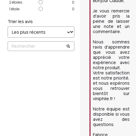
Bonjour Claude, 

2
étoiles
0
1
étoile
0
Je vous remercie 
d'avoir pris la 
peine de laisser 
Trier les avis
une note et un 
commentaire.

Nous sommes 
ravis d'apprendre 
que vous avez 
apprécié votre 
expérience avec 
notre produit. 

Votre satisfaction 
est notre priorité, 
et nous espérons 
vous retrouver 
bientôt sur 
viniphile.fr !

Notre équipe est 
disponible si vous 
avez des 
questions.

Fabrice,
