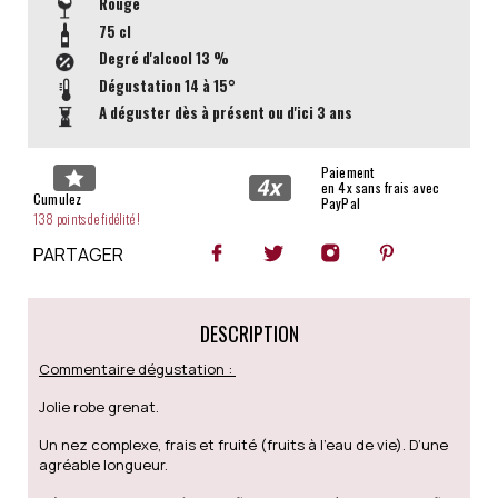
Rouge
75 cl
Degré d'alcool
13 %
Dégustation
14 à 15°
A déguster dès à présent ou d'ici 3 ans
Paiement
en 4x sans frais avec
Cumulez
PayPal
138 points de fidélité !
PARTAGER
DESCRIPTION
Commentaire dégustation :
Jolie robe grenat.
Un nez complexe, frais et fruité (fruits à l’eau de vie). D’une
agréable longueur.