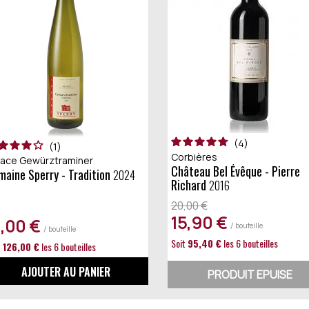
4
1
Corbières
sace Gewürztraminer
Château Bel Évêque - Pierre
omaine Sperry - Tradition
2024
Richard
2016
20,00 €
15,90 €
1,00 €
/ bouteille
/ bouteille
Soit
95,40 €
les 6 bouteilles
t
126,00 €
les 6 bouteilles
AJOUTER AU PANIER
PRODUIT EPUISE