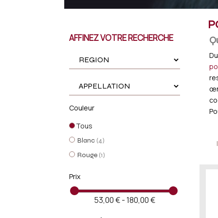
P
AFFINEZ VOTRE RECHERCHE
Qu
Du
po
re
œn
co
Couleur
Po
Tous
Blanc
(4)
Rouge
(1)
Prix
53,00 € - 180,00 €