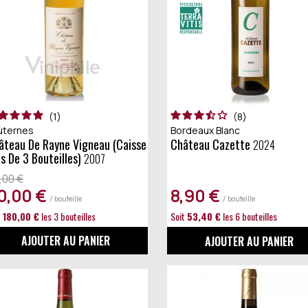
1
8
uternes
Bordeaux Blanc
Château Cazette
2024
is De 3 Bouteilles)
2007
,00 €
0,00 €
8,90 €
/ bouteille
/ bouteille
t
180,00 €
les 3 bouteilles
Soit
53,40 €
les 6 bouteilles
AJOUTER AU PANIER
AJOUTER AU PANIER