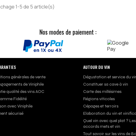
ichage 1-5 de 5 article(s)
Nos modes de paiement :
ARANTIES
AUTOUR DU VIN
tions générales de vente
Dégustation et service du vi
ngagements de Viniphile
Constituer sa cave à vin
tie qualité des vins AOC
Carte des millésimes
amme Fidélité
Régions viticoles
son avec Viniphile
Cépages et terroirs
ent sécurisé
Elaboration du vin et vinific
Quel vin avec quel plat ? Les
accords mets et vin
Tout savoir sur les vins de 