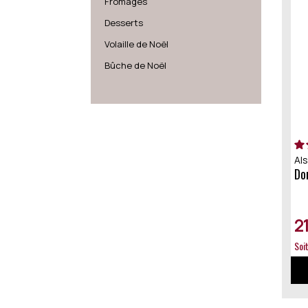
Fromages
Desserts
Volaille de Noël
Bûche de Noël
Al
D
2
Soi