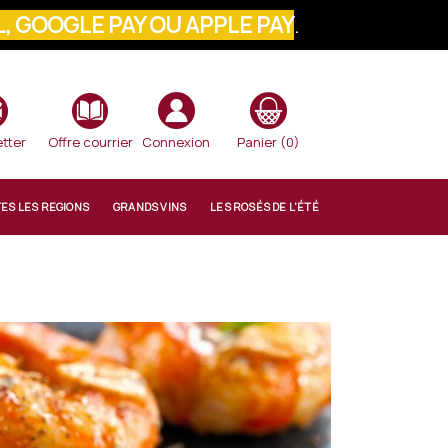
VOTRE COMMANDE
tter
Offre courrier
Connexion
Panier
(0)
TES LES REGIONS
GRANDS VINS
LES ROSÉS DE L'ÉTÉ