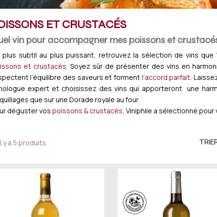
OISSONS ET CRUSTACÉS
el vin pour accompagner mes poissons et crustacé
 plus subtil au plus puissant, retrouvez la sélection de vins qu
issons et crustacés
. Soyez sûr de présenter des vins en harmoni
spectent l’équilibre des saveurs et forment
l’accord parfait
. Laiss
ologue expert et choisissez des vins qui apporteront une harmo
quillages que sur une Dorade royale au four.
ur déguster vos
poissons & crustacés
, Viniphile a sélectionné pour 
TRIER
Il y a 5 produits.