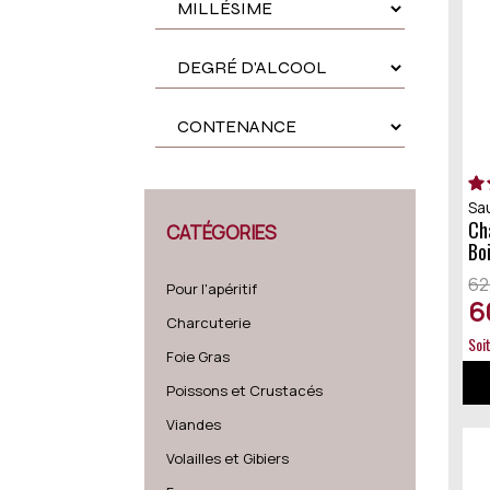
Sa
Château De Rayne Vigneau (caisse
CATÉGORIES
Bo
62
Pour l'apéritif
6
Charcuterie
Soi
Foie Gras
Poissons et Crustacés
Viandes
Volailles et Gibiers