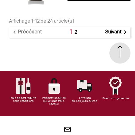
Affichage 1-12 de 24 article(s)
1
Précédent
Suivant

2

Frais de port réduits
Paiement sécurisé
Livraison
Sélection rigoureuse
sous conditions
CB, 4x sans frais,
en 5 à 8 jours ouvrés
Chèque