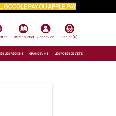
, GOOGLE PAY OU APPLE PAY
.
VOTRE COMMANDE
tter
Offre courrier
Connexion
Panier
(0)
TES LES REGIONS
GRANDS VINS
LES ROSÉS DE L'ÉTÉ