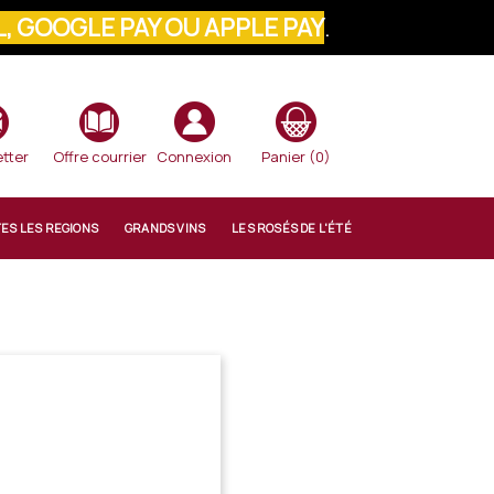
, GOOGLE PAY OU APPLE PAY
.
VOTRE COMMANDE
tter
Offre courrier
Connexion
Panier
(0)
TES LES REGIONS
GRANDS VINS
LES ROSÉS DE L'ÉTÉ