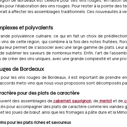
La région de Bordeaux est célèbre pour ses vins rouges, en raison d
sés pour l'élaboration des vins rouges. Pour rester à la pointe de
it à affecter les assemblages traditionnels. Ces nouveautés à ve
mplexes et polyvalents
nde polyvalence culinaire, ce qui en fait un choix de prédilectio
s vins de cette région, qui combine à la fois des notes fruitées, fl
i leur permet de s'associer avec une large gamme de plats. Leur ac
e sublimer les saveurs de nombreux mets. Enfin, l'art de l'assem
s de créer des vins uniques, avec une grande complexité et une pr
rouges de Bordeaux
s pour les vins rouges de Bordeaux, il est important de prendre e
Les accords mets-vins que nous vous proposons sont décomposés par c
aractère pour des plats de caractère
souvent des assemblages de
cabernet sauvignon
, de
merlot
et de
c
tés pour accompagner des plats de caractère comme les viandes grill
et les joues de bœuf, ainsi que les fromages à pâte dure et la Mimol
ins pour les plats riches et savoureux