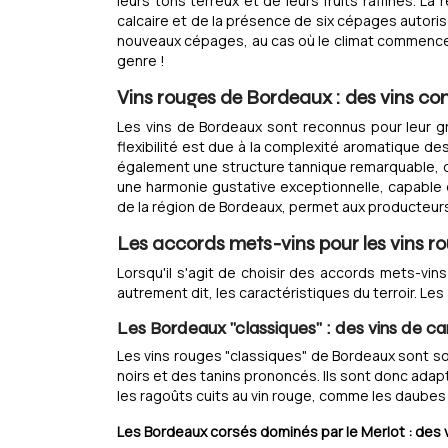
leurs tons terreux et de leurs fruits raffinés. 
calcaire et de la présence de six cépages autori
nouveaux cépages, au cas où le climat commencera
genre !
Vins rouges de Bordeaux : des vins co
Les vins de Bordeaux sont reconnus pour leur gra
flexibilité est due à la complexité aromatique de
également une structure tannique remarquable, qu
une harmonie gustative exceptionnelle, capable d
de la région de Bordeaux, permet aux producteur
Les accords mets-vins pour les vins 
Lorsqu'il s'agit de choisir des accords mets-vin
autrement dit, les caractéristiques du terroir. 
Les Bordeaux "classiques" : des vins de c
Les vins rouges "classiques" de Bordeaux sont 
noirs et des tanins prononcés. Ils sont donc adap
les ragoûts cuits au vin rouge, comme les daubes 
Les Bordeaux corsés dominés par le Merlot : des v