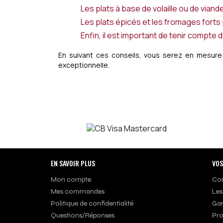
Les plats à base de volaille ou de via
Les plats épicés et les fromages fort
Enfin, il est important de tenir compte
En suivant ces conseils, vous serez en mesure
exceptionnelle.
EN SAVOIR PLUS
VOS
Mon compte
Con
Mes commandes
Les
Politique de confidentialité
Gar
Questions/Réponses
Pro