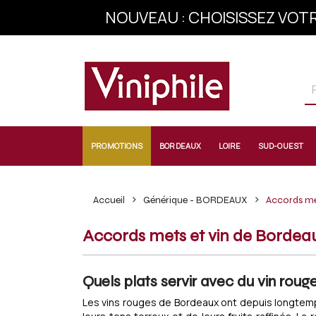
NOUVEAU : CHOISISSEZ VOTR
INSCRIVEZ-VOU
PROMOTIONS
BORDEAUX
LOIRE
SUD-OUEST
Accueil
Générique - BORDEAUX
Accords me
Accords mets et vin de Bordea
Quels plats servir avec du vin rou
Les vins rouges de Bordeaux ont depuis longtemps