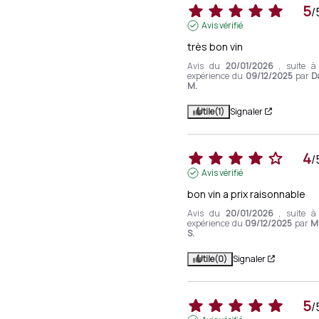
5
/
Avis vérifié
très bon vin
Avis du
20/01/2026
, suite 
expérience du
09/12/2025
par
D
M.
Utile
(1)
Signaler
4
/
Avis vérifié
bon vin a prix raisonnable
Avis du
20/01/2026
, suite 
expérience du
09/12/2025
par
M
S.
Utile
(0)
Signaler
5
/