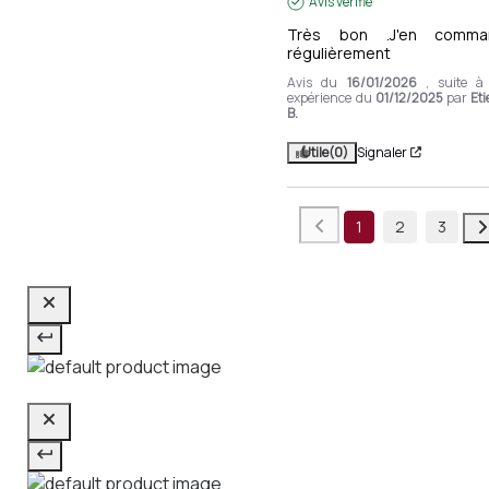
Avis vérifié
Très bon .J'en comman
régulièrement
Avis du
16/01/2026
, suite à
expérience du
01/12/2025
par
Et
B.
Utile
(0)
Signaler
1
2
3