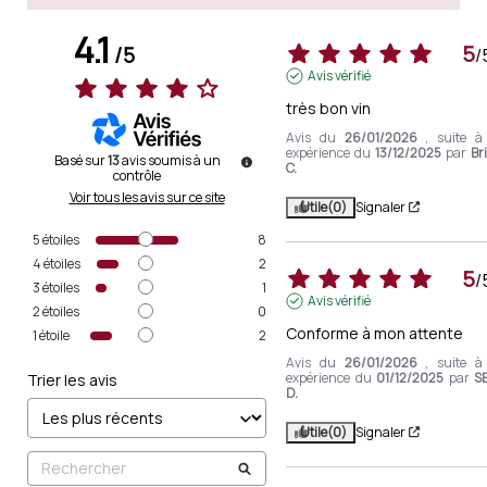
4.1
5
/
5
/
Avis vérifié
très bon vin
Avis du
26/01/2026
, suite 
expérience du
13/12/2025
par
Br
Basé sur
13
avis soumis à un
C.
contrôle
Voir tous les avis sur ce site
Utile
(0)
Signaler
5
étoiles
8
4
étoiles
2
5
/
3
étoiles
1
Avis vérifié
2
étoiles
0
Conforme à mon attente
1
étoile
2
Avis du
26/01/2026
, suite 
expérience du
01/12/2025
par
S
Trier les avis
D.
Utile
(0)
Signaler