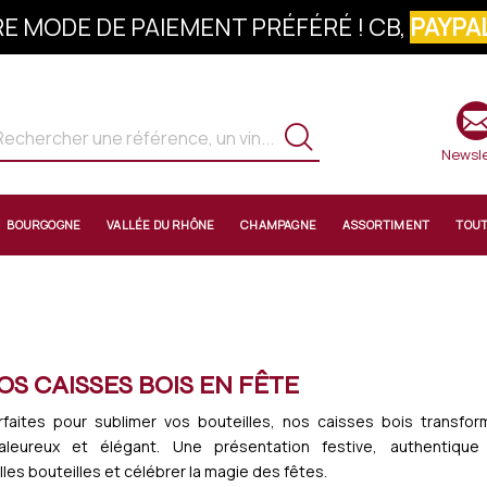
E MODE DE PAIEMENT PRÉFÉRÉ ! CB,
PAYPAL
S À LA NEWSLETTER : 10% OFFERTS SUR 
Newsle
BOURGOGNE
VALLÉE DU RHÔNE
CHAMPAGNE
ASSORTIMENT
TOU
OS CAISSES BOIS EN FÊTE
rfaites pour sublimer vos bouteilles, nos caisses bois transfo
aleureux et élégant. Une présentation festive, authentique 
lles bouteilles et célébrer la magie des fêtes.