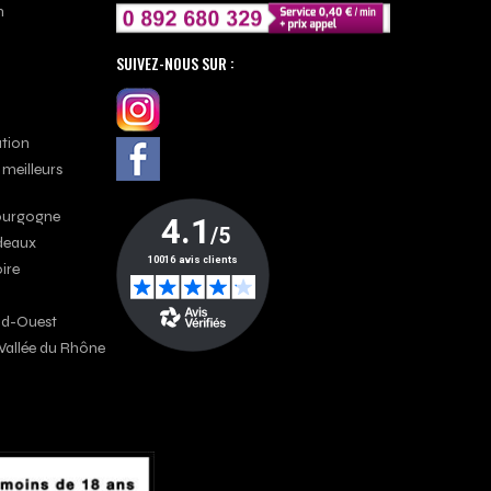
n
SUIVEZ-NOUS SUR :
ation
 meilleurs
Bourgogne
rdeaux
oire
Sud-Ouest
a Vallée du Rhône