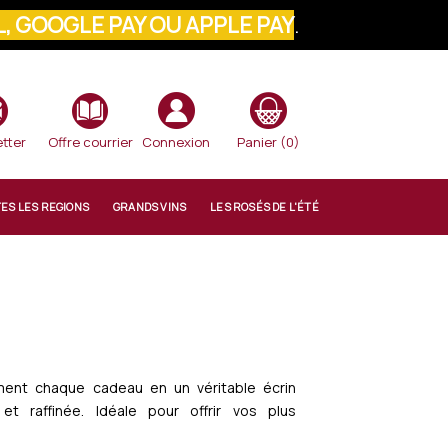
, GOOGLE PAY OU APPLE PAY
.
VOTRE COMMANDE
tter
Offre courrier
Connexion
Panier
(0)
TES LES REGIONS
GRANDS VINS
LES ROSÉS DE L'ÉTÉ
rment chaque cadeau en un véritable écrin
et raffinée. Idéale pour offrir vos plus