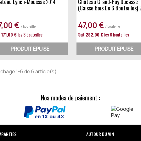
hâteau Lynch-Moussas
Château Grand-Puy Ducasse
2014
(caisse Bois De 6 Bouteilles)
7,00 €
47,00 €
/ bouteille
/ bouteille
t
171,00 €
les 3 bouteilles
Soit
282,00 €
les 6 bouteilles
PRODUIT EPUISE
PRODUIT EPUISE
ichage 1-6 de 6 article(s)
Nos modes de paiement :
ARANTIES
AUTOUR DU VIN