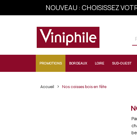
NOUVEAU : CHOISISSEZ VOTR
INSCRIVEZ-VOU
PROMOTIONS
BORDEAUX
LOIRE
SUD-OUEST
Accueil
Nos caisses bois en fête
N
Pa
ch
be