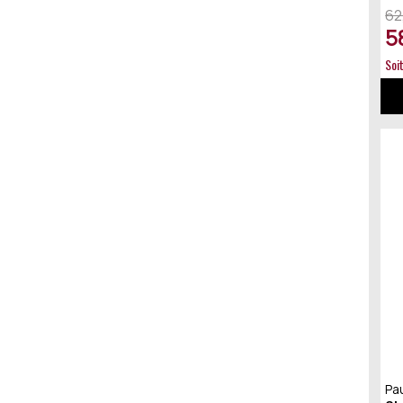
62
5
Soi
Pau