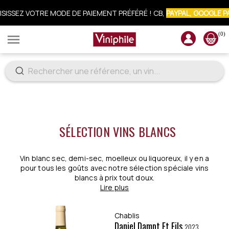
ISISSEZ VOTRE MODE DE PAIEMENT PRÉFÉRÉ ! CB,
PAYPAL, GOOGLE P
CRIVEZ-VOUS À LA NEWSLETTER : 10% OFFERTS SUR VOTRE COMM
(0)

SÉLECTION VINS BLANCS
Vin blanc sec, demi-sec, moelleux ou liquoreux, il y en a
pour tous les goûts avec notre sélection spéciale vins
blancs à prix tout doux.
Lire plus
Chablis
Daniel Dampt Et Fils
2023