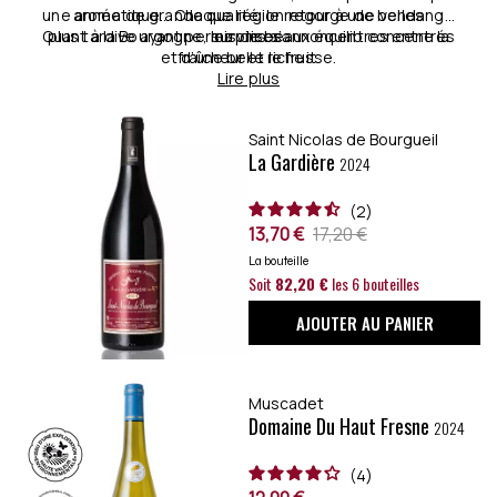
une année de grande qualité, le retour à une vendange
aromatique… Chaque région regorge de belles
Quant à la Bourgogne, les vins s’annoncent concentrés
plus tardive ayant permis de beaux équilibres entre la
surprises.
et d’une belle richesse.
fraîcheur et le fruit.
Lire plus
Saint Nicolas de Bourgueil
La Gardière
2024
2
13,70 €
17,20 €
La bouteille
Soit
82,20 €
les 6 bouteilles
AJOUTER AU PANIER
Muscadet
Domaine Du Haut Fresne
2024
4