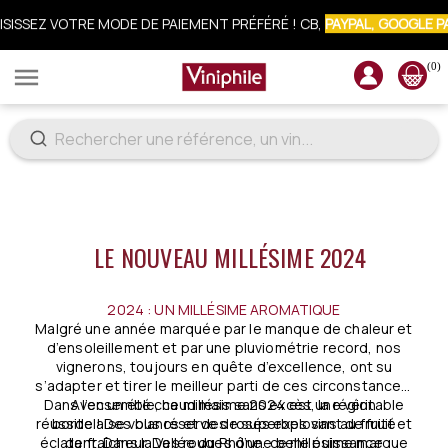
CRIVEZ-VOUS À LA NEWSLETTER : 10% OFFERTS SUR VOTRE COMM
(0)

LE NOUVEAU MILLÉSIME 2024
2024 : UN MILLÉSIME AROMATIQUE
Malgré une année marquée par le manque de chaleur et
d’ensoleillement et par une pluviométrie record, nos
vignerons, toujours en quête d’excellence, ont su
s’adapter et tirer le meilleur parti de ces circonstances.
Dans l’ensemble, ce millésime 2024 est une véritable
Avec un été chaud mais sans excès, la région
réussite ! Des blancs et des rosés explosant de fruit et
bordelaise vous réserve de superbes vins au fruité
éclatant. Dans la Vallée du Rhône, ce millésime marque
de fraîcheur. Des rouges d’une belle puissance