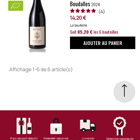
Boudalles
2024
4
14,20 €
La bouteille
Soit
85,20 €
les 6 bouteilles
AJOUTER AU PANIER
Affichage 1-6 de 6 article(s)
Frais de port réduits
Paiement sécurisé
Livraison
Sélection rigoureuse