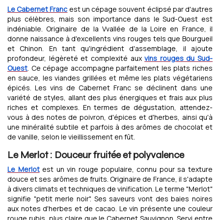
Le Cabernet Franc
est un cépage souvent éclipsé par d'autres
plus célèbres, mais son importance dans le Sud-Ouest est
indéniable. Originaire de la Vvallée de la Loire en France, il
donne naissance à d'excellents vins rouges tels que Bourgueil
et Chinon. En tant qu'ingrédient d'assemblage, il ajoute
profondeur, légèreté et complexité aux
vins rouges du Sud-
Ouest
. Ce cépage accompagne parfaitement les plats riches
en sauce, les viandes grillées et même les plats végétariens
épicés. Les vins de Cabernet Franc se déclinent dans une
variété de styles, allant des plus énergiques et frais aux plus
riches et complexes. En termes de dégustation, attendez-
vous à des notes de poivron, d'épices et d'herbes, ainsi qu'à
une minéralité subtile et parfois à des arômes de chocolat et
de vanille, selon le vieillissement en fût.
Le Merlot : Douceur fruitée et polyvalence
Le Merlot
est un vin rouge populaire, connu pour sa texture
douce et ses arômes de fruits. Originaire de France, il s'adapte
à divers climats et techniques de vinification. Le terme "Merlot"
signifie "petit merle noir". Ses saveurs vont des baies noires
aux notes d'herbes et de cacao. Le vin présente une couleur
rouge rubis, plus claire que le Cabernet Sauvignon. Servi entre