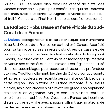
60 et 65°C, il se marie bien avec une variété de plats, des
viandes blanches aux plats plus corsés. Bien qu'il soit souvent
confondu avec le Cabernet Sauvignon, le Merlot est plus doux
et fruité. Comparé au Pinot Noir, il est plus corsé et plus foncé.
Le Malbec : Robustesse et fierté viticole du Sud-
Ouest de la France
Le Malbec
, cépage robuste et caractéristique, est intimement
lié au Sud-Ouest de la France, en particulier à Cahors. Apprécié
pour sa tannicité et ses saveurs distinctives de cassis et de
poivre noir, il constitue l'une des fiertés viticoles de la région. À
Cahors, le Malbec est souvent vinifié en monocépage, mettant
en valeur ses caractéristiques uniques. Il est également utilisé
dans les assemblages pour apporter structure et profondeur
aux vins. Traditionnellement, les vins de Cahors sont puissants
et riches en couleurs, reflétant la personnalité du Malbec dans
cette région. Son histoire en France remonte à plusieurs
siècles, mais son succès a été revitalisé grâce à sa popularité
croissante en Argentine. Malgré cela, le Malbec reste un
emblème incontesté du Sud-Ouest de la France, où il continue
d'être cultivé et vinifié avec passion, offrant aux amateurs de
vin des expériences gustatives mémorables.