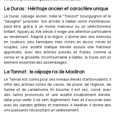
Le Duras : Héritage ancien et caractère unique
Le Duras, cépage ancien, mêle le "Tressot" bourguignon et le
"Savagnin" jurassien. Son arrivée à Gaillac reste mystérieuse,
peut-être grâce à un moine malicieux ou un sélectionneur
brillant. Apparu au XVe siècle, il exige une attention particulière
au rendement. Adapté à la région, il donne des vins intenses
en couleurs, peu tanniques mais riches en alcool, ronds et
souples. Leur acidité malique élevée assure une fraîcheur
appréciée, avec des arômes poivrés et fruités, comme la
cerise et la groseille. Incontournable à Gaillac, le Duras est un
élément essentiel des assemblages.
Le Tannat : le cépage roi de Madiran
Le Tannat est connu pour ses niveaux élevés d'antioxydants. Il
offre des arômes riches de cassis, de prune, de réglisse, de
fumée et de cardamome. En bouche, il est sec, corsé, avec
des tanins prononcés et une acidité modérément élevée,
idéal pour vieillir. Il se sert légèrement frais et s'accorde bien
avec les viandes grillées et marinées. A Madiran, il donne des
vins puissants nécessitant un vieillissement.