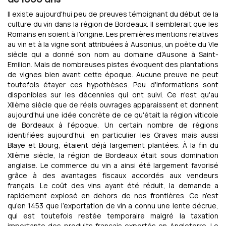
Il existe aujourd'hui peu de preuves témoignant du début de la
culture du vin dans la région de Bordeaux. Il semblerait que les
Romains en soient à l'origine. Les premières mentions relatives
au vin et à la vigne sont attribuées à Ausonius, un poète du VIe
siècle qui a donné son nom au domaine d'Ausone à Saint-
Emilion. Mais de nombreuses pistes évoquent des plantations
de vignes bien avant cette époque. Aucune preuve ne peut
toutefois étayer ces hypothèses. Peu d'informations sont
disponibles sur les décennies qui ont suivi. Ce n'est qu'au
XIIème siècle que de réels ouvrages apparaissent et donnent
aujourd'hui une idée concrète de ce qu'était la région viticole
de Bordeaux à l'époque. Un certain nombre de régions
identifiées aujourd'hui, en particulier les Graves mais aussi
Blaye et Bourg, étaient déjà largement plantées. À la fin du
XIIème siècle, la région de Bordeaux était sous domination
anglaise. Le commerce du vin a ainsi été largement favorisé
grâce à des avantages fiscaux accordés aux vendeurs
français. Le coût des vins ayant été réduit, la demande a
rapidement explosé en dehors de nos frontières. Ce n’est
qu’en 1453 que l’exportation de vin a connu une lente décrue,
qui est toutefois restée temporaire malgré la taxation
importante des produits français exportés en Angleterre. Le