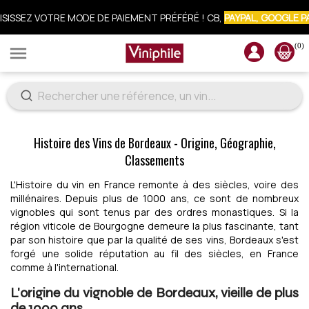
ISISSEZ VOTRE MODE DE PAIEMENT PRÉFÉRÉ ! CB,
PAYPAL, GOOGLE P
CRIVEZ-VOUS À LA NEWSLETTER : 10% OFFERTS SUR VOTRE COMM
(0)

Histoire des Vins de Bordeaux - Origine, Géographie,
Classements
L'Histoire du vin en France remonte à des siècles, voire des
millénaires. Depuis plus de 1000 ans, ce sont de nombreux
vignobles qui sont tenus par des ordres monastiques. Si la
région viticole de Bourgogne demeure la plus fascinante, tant
par son histoire que par la qualité de ses vins, Bordeaux s'est
forgé une solide réputation au fil des siècles, en France
comme à l'international.
L'origine du vignoble de Bordeaux, vieille de plus
de 1000 ans