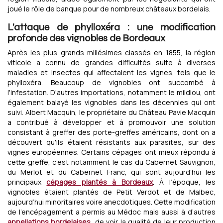
joué le rôle de banque pour de nombreux châteaux bordelais.
L’attaque de phylloxéra : une modification
profonde des vignobles de Bordeaux
Après les plus grands millésimes classés en 1855, la région
viticole a connu de grandes difficultés suite à diverses
maladies et insectes qui affectaient les vignes, tels que le
phylloxéra. Beaucoup de vignobles ont succombé à
l'infestation. D'autres importations, notamment le mildiou, ont
également balayé les vignobles dans les décennies qui ont
suivi. Albert Macquin, le propriétaire du Château Pavie Macquin
a contribué à développer et à promouvoir une solution
consistant à greffer des porte-greffes américains, dont on a
découvert qu'ils étaient résistants aux parasites, sur des
vignes européennes. Certains cépages ont mieux répondu à
cette greffe, c’est notamment le cas du Cabernet Sauvignon,
du Merlot et du Cabernet Franc, qui sont aujourd’hui les
principaux
cépages plantés à Bordeaux
. À l’époque, les
vignobles étaient plantés de Petit Verdot et de Malbec,
aujourd’hui minoritaires voire anecdotiques. Cette modification
de l’encépagement a permis au Médoc mais aussi à d’autres
appellations bordelaises
, de voir la qualité de leur production