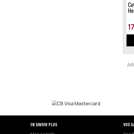
Cuvée Dames De La Charité -
Ho
1
Aff
EN SAVOIR PLUS
VOS G