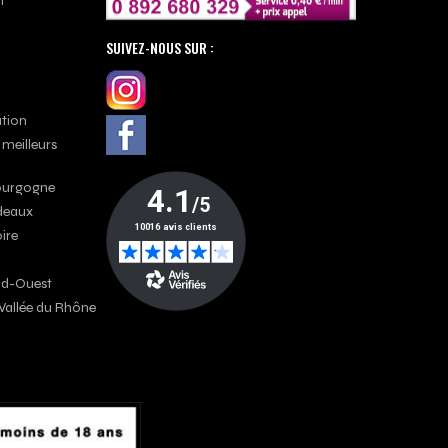
n
SUIVEZ-NOUS SUR :
ation
 meilleurs
Bourgogne
rdeaux
oire
Sud-Ouest
a Vallée du Rhône