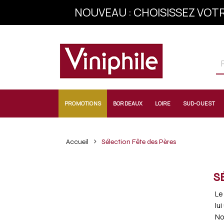
NOUVEAU : CHOISISSEZ VOTR
INSCRIVEZ-VOU
PROMOTIONS
BORDEAUX
LOIRE
SUD-OUEST
Accueil
Sélection Fête des Pères
S
Le
lu
No