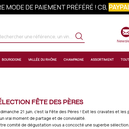
E MODE DE PAIEMENT PRÉFÉRÉ ! CB,
PAYPAL
S À LA NEWSLETTER : 10% OFFERTS SUR 
Newsle
BOURGOGNE
VALLÉE DU RHÔNE
CHAMPAGNE
ASSORTIMENT
TOU
ÉLECTION FÊTE DES PÈRES
 dimanche 21 juin, c'est la Fête des Pères ! Exit les cravates et les
i un vrai moment de partage et de convivialité.
tre comité de dégustation vous a concocté une superbe sélection