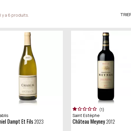
TRIER
Il y a 6 produits.
1
ablis
Saint Estèphe
aniel Dampt Et Fils
Château Meyney
2023
2012