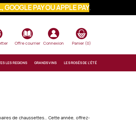
, GOOGLE PAY OU APPLE PAY
.
VOTRE COMMANDE
tter
Offre courrier
Connexion
Panier
(0)
TES LES REGIONS
GRANDS VINS
LES ROSÉS DE L'ÉTÉ
 paires de chaussettes... Cette année, offrez-
.