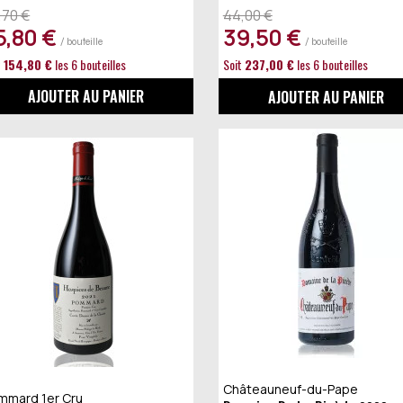
,70 €
44,00 €
5,80 €
39,50 €
/ bouteille
/ bouteille
t
154,80 €
les 6 bouteilles
Soit
237,00 €
les 6 bouteilles
AJOUTER AU PANIER
AJOUTER AU PANIER
Châteauneuf-du-Pape
mmard 1er Cru