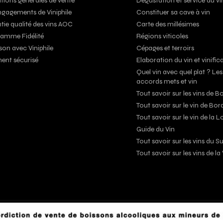
tions générales de vente
Dégustation et service du vi
ngagements de Viniphile
Constituer sa cave à vin
tie qualité des vins AOC
Carte des millésimes
amme Fidélité
Régions viticoles
son avec Viniphile
Cépages et terroirs
ent sécurisé
Elaboration du vin et vinific
Quel vin avec quel plat ? Les
accords mets et vin
Tout savoir sur les vins de 
Tout savoir sur le vin de Bo
Tout savoir sur le vin de la L
Guide du Vin
Tout savoir sur les vins du 
Tout savoir sur les vins de l