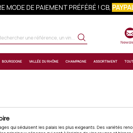
E MODE DE PAIEMENT PRÉFÉRÉ ! CB,
PAYPAL
S À LA NEWSLETTER : 10% OFFERTS SUR 
Newsle
BOURGOGNE
VALLÉE DU RHÔNE
CHAMPAGNE
ASSORTIMENT
TOU
Loire
épages qui séduisent les palais les plus exigeants. Des variétés re