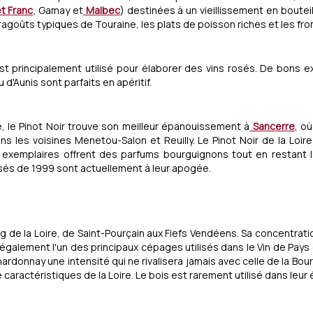
t Franc
, Gamay et
Malbec
) destinées à un vieillissement en boutei
ragoûts typiques de Touraine, les plats de poisson riches et les fr
st principalement utilisé pour élaborer des vins rosés. De bons 
d'Aunis sont parfaits en apéritif.
le Pinot Noir trouve son meilleur épanouissement à
Sancerre
, o
s les voisines Menetou-Salon et Reuilly. Le Pinot Noir de la Loi
s exemplaires offrent des parfums bourguignons tout en restant lé
osés de 1999 sont actuellement à leur apogée.
ng de la Loire, de Saint-Pourçain aux Fiefs Vendéens. Sa concentratio
t également l'un des principaux cépages utilisés dans le Vin de Pays 
 Chardonnay une intensité qui ne rivalisera jamais avec celle de la B
é caractéristiques de la Loire. Le bois est rarement utilisé dans leur 