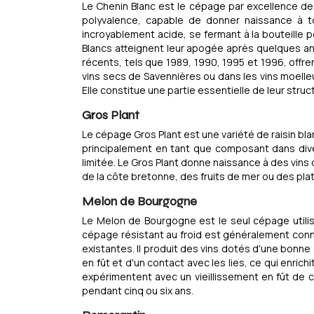
Le Chenin Blanc est le cépage par excellence de l
polyvalence, capable de donner naissance à to
incroyablement acide, se fermant à la bouteille p
Blancs atteignent leur apogée après quelques ann
récents, tels que 1989, 1990, 1995 et 1996, offr
vins secs de Savennières ou dans les vins moell
Elle constitue une partie essentielle de leur struc
Gros Plant
Le cépage Gros Plant est une variété de raisin bla
principalement en tant que composant dans diver
limitée. Le Gros Plant donne naissance à des vins
de la côte bretonne, des fruits de mer ou des plat
Melon de Bourgogne
Le Melon de Bourgogne est le seul cépage utilisé
cépage résistant au froid est généralement connu 
existantes. Il produit des vins dotés d'une bonn
en fût et d'un contact avec les lies, ce qui enric
expérimentent avec un vieillissement en fût de c
pendant cinq ou six ans.