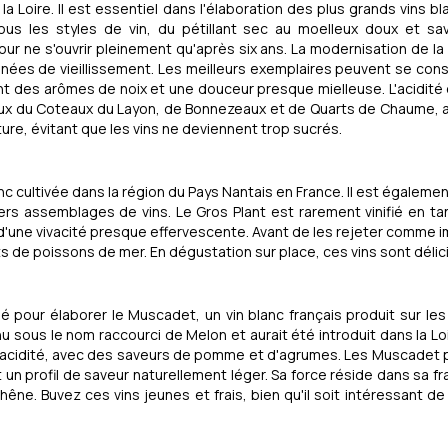
a Loire. Il est essentiel dans l'élaboration des plus grands vins bl
us les styles de vin, du pétillant sec au moelleux doux et savo
our ne s'ouvrir pleinement qu'après six ans. La modernisation de la 
ées de vieillissement. Les meilleurs exemplaires peuvent se cons
ent des arômes de noix et une douceur presque mielleuse. L'acidité 
eux du Coteaux du Layon, de Bonnezeaux et de Quarts de Chaume, ai
ture, évitant que les vins ne deviennent trop sucrés.
nc cultivée dans la région du Pays Nantais en France. Il est égalemen
s assemblages de vins. Le Gros Plant est rarement vinifié en ta
 d'une vivacité presque effervescente. Avant de les rejeter comme 
s de poissons de mer. En dégustation sur place, ces vins sont délici
 pour élaborer le Muscadet, un vin blanc français produit sur les 
sous le nom raccourci de Melon et aurait été introduit dans la Loir
e acidité, avec des saveurs de pomme et d'agrumes. Les Muscadet 
hit un profil de saveur naturellement léger. Sa force réside dans sa f
hêne. Buvez ces vins jeunes et frais, bien qu'il soit intéressant