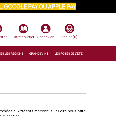
, GOOGLE PAY OU APPLE PAY
.
VOTRE COMMANDE
tter
Offre courrier
Connexion
Panier
(0)
TES LES REGIONS
GRANDS VINS
LES ROSÉS DE L'ÉTÉ
nommées aux trésors méconnus, la Loire nous offre