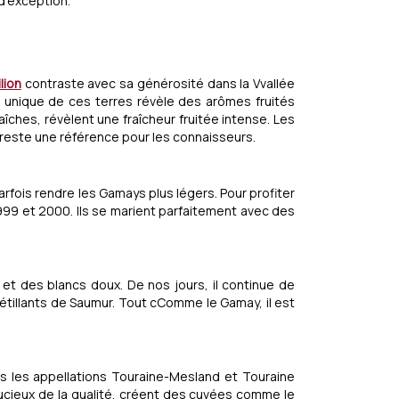
d'exception.
lion
contraste avec sa générosité dans la Vvallée
t unique de ces terres révèle des arômes fruités
ches, révèlent une fraîcheur fruitée intense. Les
0 reste une référence pour les connaisseurs.
fois rendre les Gamays plus légers. Pour profiter
1999 et 2000. Ils se marient parfaitement avec des
 et des blancs doux. De nos jours, il continue de
pétillants de Saumur. Tout cComme le Gamay, il est
s les appellations Touraine-Mesland et Touraine
oucieux de la qualité, créent des cuvées comme le