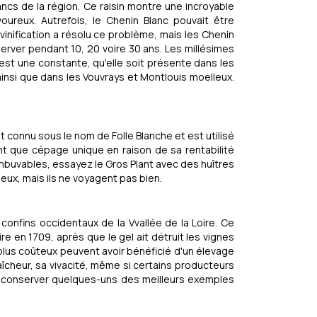
ancs de la région. Ce raisin montre une incroyable
ureux. Autrefois, le Chenin Blanc pouvait être
vinification a résolu ce problème, mais les Chenin
erver pendant 10, 20 voire 30 ans. Les millésimes
est une constante, qu'elle soit présente dans les
nsi que dans les Vouvrays et Montlouis moelleux.
t connu sous le nom de Folle Blanche et est utilisé
nt que cépage unique en raison de sa rentabilité
imbuvables, essayez le Gros Plant avec des huîtres
eux, mais ils ne voyagent pas bien.
confins occidentaux de la Vvallée de la Loire. Ce
e en 1709, après que le gel ait détruit les vignes
plus coûteux peuvent avoir bénéficié d'un élevage
raîcheur, sa vivacité, même si certains producteurs
 de conserver quelques-uns des meilleurs exemples