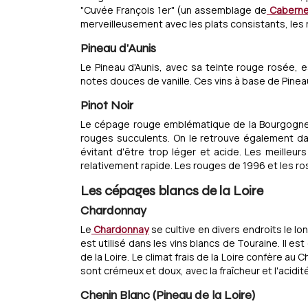
"Cuvée François 1er" (un assemblage de
Caberne
merveilleusement avec les plats consistants, les 
Pineau d'Aunis
Le Pineau d'Aunis, avec sa teinte rouge rosée, e
notes douces de vanille. Ces vins à base de Pineau 
Pinot Noir
Le cépage rouge emblématique de la Bourgogne, 
rouges succulents. On le retrouve également dan
évitant d'être trop léger et acide. Les meilleur
relativement rapide. Les rouges de 1996 et les r
Les cépages blancs de la Loire
Chardonnay
Le
Chardonnay
se cultive en divers endroits le lo
est utilisé dans les vins blancs de Touraine. Il es
de la Loire. Le climat frais de la Loire confère au
sont crémeux et doux, avec la fraîcheur et l'acidit
Chenin Blanc (Pineau de la Loire)