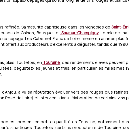
s principaux cépages qui sont à l'origine de vins rouges et blancs 
us raffinée. Sa maturité capricieuse dans les vignobles de
Saint-Émi
ieuses de Chinon, Bourgueil et
Saumur-Champigny
. Le microclima
e ce cépage. Les Cabernet Franc de Loire, même en années plus fraî
ont offert aux producteurs d'excellents à déguster, tandis que 199
ujolais. Toutefois, en
Touraine
, des rendements élevés peuvent par
tées, dégustez-les jeunes et frais, en particulier les millésimes 
e.
 d'Anjou, a vu sa réputation évoluer vers des rouges plus raffinés
on Rosé de Loire) et intervient dans l'élaboration de certains vins 
lbec est présent en petite quantité en Touraine, notamment dan
, parfois rustiques. Toutefois, certains producteurs de Touraine, s