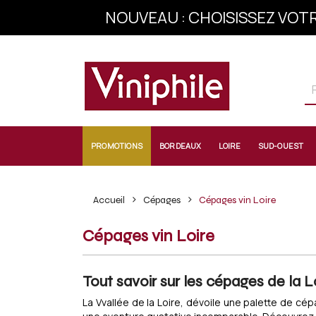
NOUVEAU : CHOISISSEZ VOTR
INSCRIVEZ-VOU
PROMOTIONS
BORDEAUX
LOIRE
SUD-OUEST
Accueil
Cépages
Cépages vin Loire
Cépages vin Loire
Tout savoir sur les cépages de la 
La Vvallée de la Loire, dévoile une palette de c