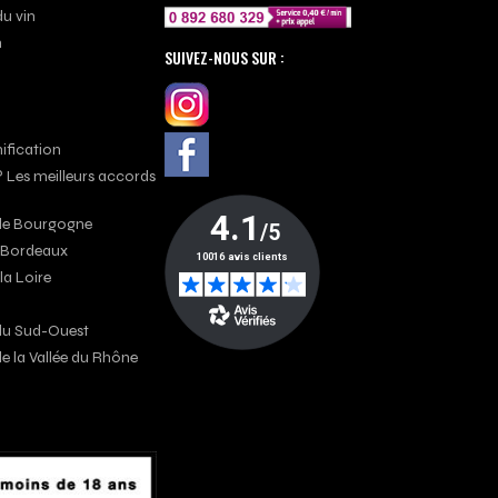
du vin
n
SUIVEZ-NOUS SUR :
nification
? Les meilleurs accords
s de Bourgogne
e Bordeaux
 la Loire
s du Sud-Ouest
 de la Vallée du Rhône