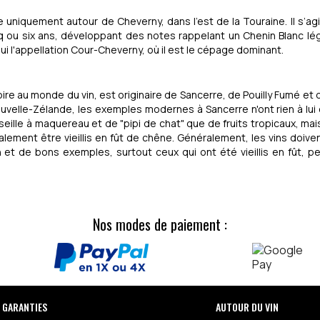
 uniquement autour de Cheverny, dans l'est de la Touraine. Il s’agit
inq ou six ans, développant des notes rappelant un Chenin Blanc l
hui l'appellation Cour-Cheverny, où il est le cépage dominant.
ire au monde du vin, est originaire de Sancerre, de Pouilly Fumé et d
elle-Zélande, les exemples modernes à Sancerre n'ont rien à lui envi
lle à maquereau et de "pipi de chat" que de fruits tropicaux, mai
alement être vieillis en fût de chêne. Généralement, les vins doi
en et de bons exemples, surtout ceux qui ont été vieillis en fût, 
Nos modes de paiement :
 GARANTIES
AUTOUR DU VIN