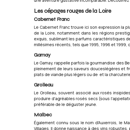
une aventure gustative incomparable. Découvrez le
Les cépages rouges de la Loire
Cabernet Franc
Le Cabernet Franc trouve ici son expression la pl
de la Loire, notamment dans les régions prestig
exquis, sublimant les parfums caractéristiques d
millésimes récents, tels que 1995, 1996 et 1999, 
Gamay
Le Gamay, rappelle parfois la gourmandise des Bea
pleinement de leurs saveurs douceslégères et frui
plats de viande plus légers ou de et la charcuteri
Grolleau
Le Grolleau, souvent associé aux rosés insipides
produire d'agréables rosés secs (sous l'appellati
préférable de le déguster jeune.
Malbec
Également connu sous le nom d'Auxerrois, le Ma
Villages. Il donne naissance à des vins robustes