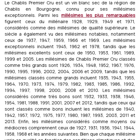
Le Chablis Premier Cru est un vin blanc sec de la région de
Chablis en Bourgogne, connu pour ses millésimes
exceptionnels. Parmi les
millésimes les plus remarquables
figurent ceux du millénaire 1928, 1929, 1949 et 1971,
considérés comme des millésimes de qualité supérieure. Le
siècle a également vu des millésimes notables, notamment
ceux de 1937, 1947, 1959, 1966 et 1969. Les millésimes
exceptionnels incluent 1945, 1962 et 1978, tandis que les
millésimes excellents sont ceux de 1950, 1953, 1961, 1989,
1999 et 2005. Les millésimes de Chablis Premier Cru classés
comme très grands sont 1926, 1934, 1948, 1952, 1967, 1976,
1990, 1995, 1996, 2002, 2004, 2006 et 2009, tandis que les
millésimes classés comme grands incluent 1935, 1943, 1955,
1964, 1970, 1973, 1974, 1979, 1982, 1983, 1985, 1986, 1992,
1994, 1997, 1998, 2000, 2008 et 2010. Les millésimes
considérés comme très bons sont 1932, 1933, 1938, 1946,
1954, 1981, 1988, 1991, 2001, 2007 et 2012, tandis que ceux qui
sont classés comme bons incluent les millésimes de 1940,
1942, 1957, 1972, 1975, 1977, 1980, 1987, 1993, 2003, 2011 et
2013. Enfin, les millésimes considérés comme moyens ou
médiocres comprennent ceux de 1927, 1931, 1936, 1941, 1944,
1958, 1968 et les années suivantes. Bien que chaque millésime