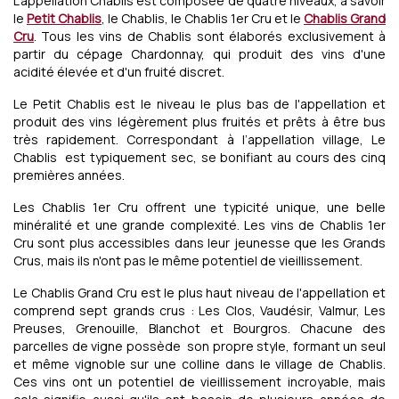
L'appellation Chablis est composée de quatre niveaux, à savoir
le
Petit Chablis
, le Chablis, le Chablis 1er Cru et le
Chablis Grand
Cru
. Tous les vins de Chablis sont élaborés exclusivement à
partir du cépage Chardonnay, qui produit des vins d'une
acidité élevée et d'un fruité discret.
Le Petit Chablis est le niveau le plus bas de l'appellation et
produit des vins légèrement plus fruités et prêts à être bus
très rapidement. Correspondant à l’appellation village, Le
Chablis est typiquement sec, se bonifiant au cours des cinq
premières années.
Les Chablis 1er Cru offrent une typicité unique, une belle
minéralité et une grande complexité. Les vins de Chablis 1er
Cru sont plus accessibles dans leur jeunesse que les Grands
Crus, mais ils n'ont pas le même potentiel de vieillissement.
Le Chablis Grand Cru est le plus haut niveau de l'appellation et
comprend sept grands crus : Les Clos, Vaudésir, Valmur, Les
Preuses, Grenouille, Blanchot et Bourgros. Chacune des
parcelles de vigne possède son propre style, formant un seul
et même vignoble sur une colline dans le village de Chablis.
Ces vins ont un potentiel de vieillissement incroyable, mais