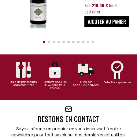
Soit
210,00 €
les 6
bouteilles
AJOUTER AU PANIER
Frais de port réduits
Paiement sécurisé
Livraison
Sélection rigoureuse
sous conditions
CB, 4x sans frais,
en 5 à 8 jours ouvrés
Chèque
RESTONS EN CONTACT
Soyez informé en premier en vous inscrivant à notre
newsletter pour tout savoir sur nos dernières actualités.