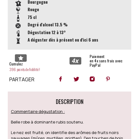
Bourgogne
Rouge
75 cl
Degré d'alcool
13.5 %
Dégustation
12 à 13°
A déguster dès à présent ou d'ici 6 ans
Paiement
en 4x sans frais avec
Cumulez
PayPal
396 points de fidélité !
PARTAGER
DESCRIPTION
Commentaire dégustation :
Belle robe à dominante rubis soutenu.
Le nez est fruité, on identifie des arômes de fruits noirs
sauvages (mûres, myrtilles, griottes). Des touches de bois